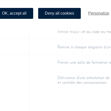
Dans vos locaux (en « Intra »)
OK, accept all
Deny all cookies
Personalize
Apports théoriques
Article R4227-39 du code du tra
Remise à chaque stagiaire d’un
Prévoir une salle de formation
Délivrance d'une attestation de 
et contrôle des connaissances