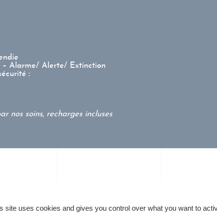
endie
 – Alarme/ Alerte/ Extinction
écurité :
par nos soins, recharges incluses
s site uses cookies and gives you control over what you want to acti