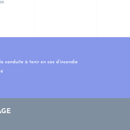
ion
 la conduite à tenir en cas d’incendie
té
AGE