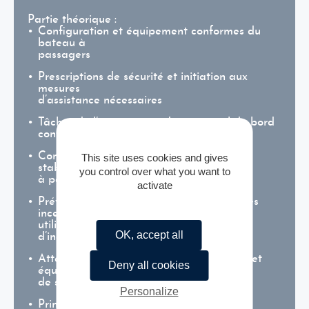
Partie théorique :
Configuration et équipement conformes du
bateau à
passagers
Prescriptions de sécurité et initiation aux
mesures
d’assistance nécessaires
Tâches de l’équipage et du personnel de bord
conformément au dossier de sécurité
Connaissances générales relatives à la
This site uses cookies and gives
stabilité des bateaux
you control over what you want to
à passagers en cas d’avarie
activate
Prévention des incendies et lutte contre les
incendies,
utilisation des installations d’extinction
OK, accept all
d’incendie
Attestations de contrôle des installations et
Deny all cookies
équipements
de sécurité
Personalize
Principes de la gestion des conflits