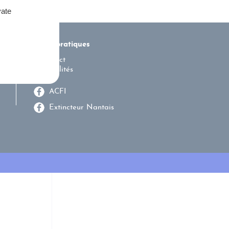
vate
Liens pratiques
Contact
Actualités
ACFI
Extincteur Nantais