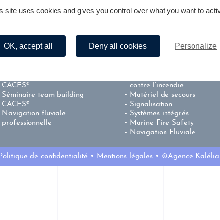
s site uses cookies and gives you control over what you want to acti
Nos formations
Sécurité & incendie
OK, accept all
Deny all cookies
Personalize
Secourisme
Equipement de protection
Sécurité incendie
individuel
Prévention – Centre de Test
Les équipements de lutte
CACES®
contre l’incendie
Séminaire team building
Matériel de secours
CACES®
Signalisation
Navigation fluviale
Systèmes intégrés
professionnelle
Marine Fire Safety
Navigation Fluviale
Politique de confidentialité
Mentions légales
©Agence Kalélia