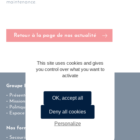
maintenance.
Retour à la page de nos actualité
This site uses cookies and gives
you control over what you want to
activate
Groupe ENSI
Présentation
OK, accept all
Missions & valeurs
Politique environnementale de l’entreprise
Deny all cookies
Espace carrière
Personalize
Nos formations
Secourisme