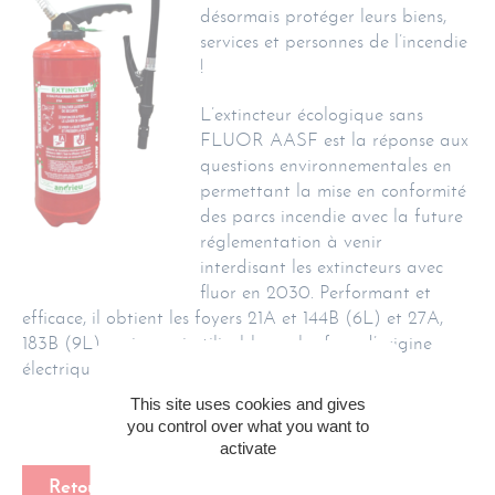
désormais protéger leurs biens,
services et personnes de l’incendie
!
L’extincteur écologique sans
FLUOR AASF est la réponse aux
questions environnementales en
permettant la mise en conformité
des parcs incendie avec la future
réglementation à venir
interdisant les extincteurs avec
fluor en 2030. Performant et
efficace, il obtient les foyers 21A et 144B (6L) et 27A,
183B (9L) mais aussi utilisable sur les feux d’origine
électrique jusqu’à 1000 volts.
This site uses cookies and gives
you control over what you want to
activate
Retour à la page de nos actualité