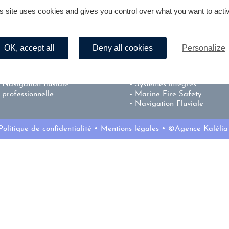
s site uses cookies and gives you control over what you want to acti
Nos formations
Sécurité & incendie
Secourisme
Equipement de protection
Sécurité incendie
individuel
Prévention – Centre de Test
Les équipements de lutte
OK, accept all
Deny all cookies
Personalize
CACES®
contre l’incendie
Séminaire team building
Matériel de secours
CACES®
Signalisation
Navigation fluviale
Systèmes intégrés
professionnelle
Marine Fire Safety
Navigation Fluviale
Politique de confidentialité
Mentions légales
©Agence Kalélia