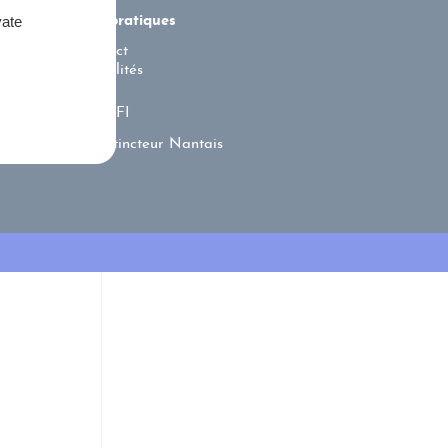
vate
Liens pratiques
Contact
Actualités
ACFI
Extincteur Nantais