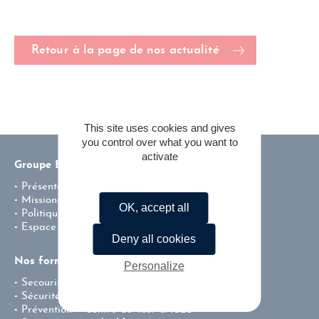
Retour à la page de nos actualité
This site uses cookies and gives
you control over what you want to
activate
Groupe ENSI
Présentation
Missions & valeurs
OK, accept all
Politique environnementale de l’entreprise
Espace carrière
Deny all cookies
Nos formations
Personalize
Secourisme
Sécurité incendie
Prévention – Centre de Test CACES®