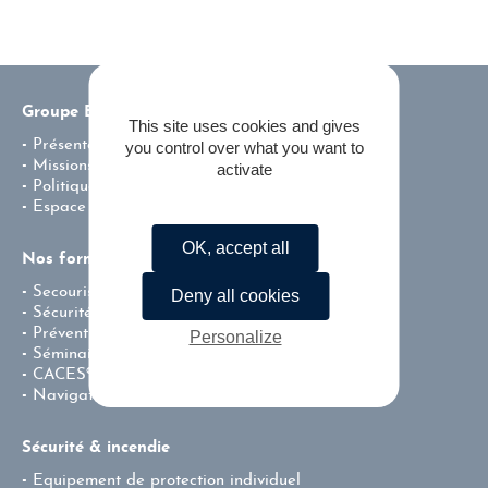
Groupe ENSI
This site uses cookies and gives
Présentation
you control over what you want to
Missions & valeurs
activate
Politique environnementale de l’entreprise
Espace carrière
OK, accept all
Nos formations
Secourisme
Deny all cookies
Sécurité incendie
Prévention – Centre de Test CACES®
Personalize
Séminaire team building
CACES®
Navigation fluviale professionnelle
Sécurité & incendie
Equipement de protection individuel