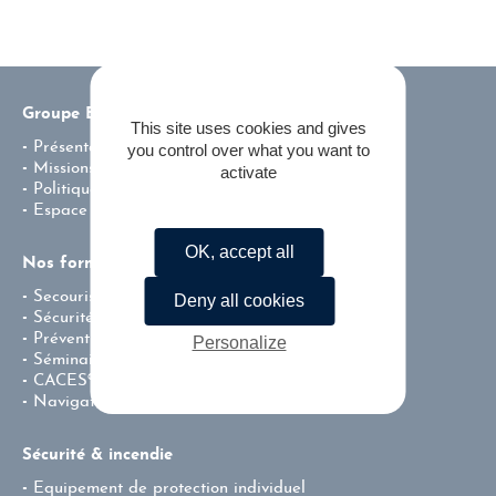
Groupe ENSI
This site uses cookies and gives
Présentation
you control over what you want to
Missions & valeurs
activate
Politique environnementale de l’entreprise
Espace carrière
OK, accept all
Nos formations
Secourisme
Deny all cookies
Sécurité incendie
Prévention – Centre de Test CACES®
Personalize
Séminaire team building
CACES®
Navigation fluviale professionnelle
Sécurité & incendie
Equipement de protection individuel