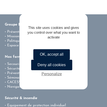
Groupe ENSI
This site uses cookies and gives
Présentation
you control over what you want to
Missions & valeurs
activate
Politique environnementale de l’entreprise
Espace carrière
OK, accept all
Nos formations
Secourisme
Deny all cookies
Sécurité incendie
Prévention – Centre de Test CACES®
Personalize
Séminaire team building
CACES®
Navigation fluviale professionnelle
Sécurité & incendie
Equipement de protection individuel