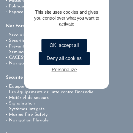
Missions & valeurs
Politique environnementale de l’entreprise
This site uses cookies and gives
Espace carrière
you control over what you want to
activate
Nos formations
Secourisme
Sécurité incendie
OK, accept all
Prévention – Centre de Test CACES®
Séminaire team building
CACES®
Deny all cookies
Navigation fluviale professionnelle
Personalize
Sécurité & incendie
Equipement de protection individuel
Les équipements de lutte contre l’incendie
Matériel de secours
Signalisation
Systèmes intégrés
Marine Fire Safety
Navigation Fluviale