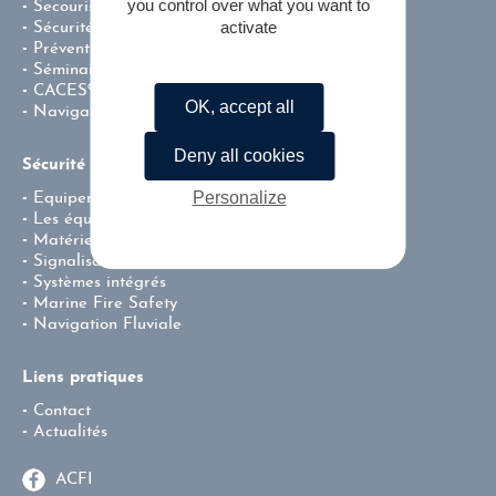
you control over what you want to
Secourisme
activate
Sécurité incendie
Prévention – Centre de Test CACES®
Séminaire team building
CACES®
OK, accept all
Navigation fluviale professionnelle
Deny all cookies
Sécurité & incendie
Personalize
Equipement de protection individuel
Les équipements de lutte contre l’incendie
Matériel de secours
Signalisation
Systèmes intégrés
Marine Fire Safety
Navigation Fluviale
Liens pratiques
Contact
Actualités
ACFI