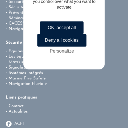
you control over what you want to
Secourisme
activate
Sécurité incendie
Prévention – Centre de Test CACES®
Séminaire team building
CACES®
OK, accept all
Navigation fluviale professionnelle
Deny all cookies
Sécurité & incendie
Personalize
Equipement de protection individuel
Les équipements de lutte contre l’incendie
Matériel de secours
Signalisation
Systèmes intégrés
Marine Fire Safety
Navigation Fluviale
Liens pratiques
Contact
Actualités
ACFI