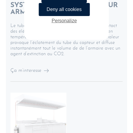
SYSTÈME D’EXTINCTION POUR
Deny all cookies
ARMOIRES ÉLECTRIQUES
Personalize
Le tube détecteur est installé directement au contact
des éléments électriques
susceptibles de monter en
température ou de prendre feu.
La montée en chaleur
provoque l’éclatement du tube du capteur et diffuse
instantanément tout le volume de de l’armoire avec un
agent d’extinction au CO2
.
Ça m’interesse